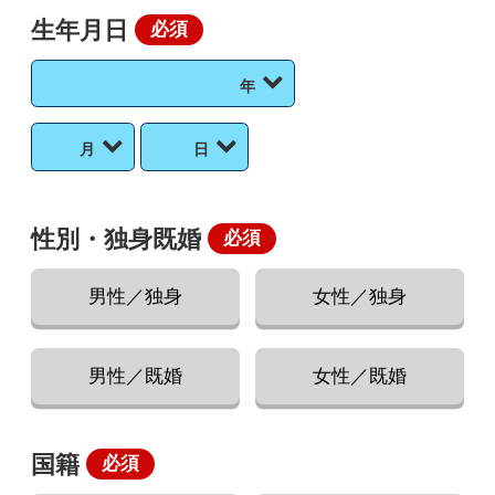
性別・独身既婚
必須
男性／独身
女性／独身
男性／既婚
女性／既婚
国籍
必須
日本国籍
日本国籍以外
ご自宅情報
郵便番号
必須
検索
〒
郵便番号を探す (日本郵便・郵便番号検索)
住所が検索できない場合や郵便番号がご不明な
場合は住所を（都道府県から）直接入力してく